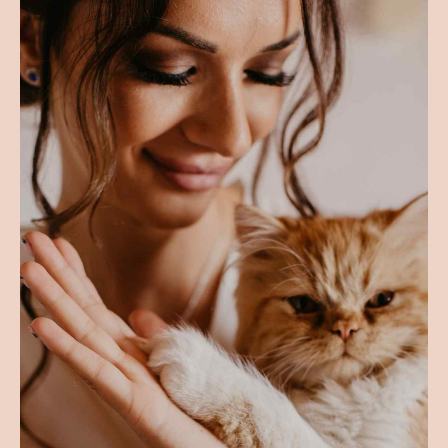
VJENČANJA
NEJRA & NIHAD