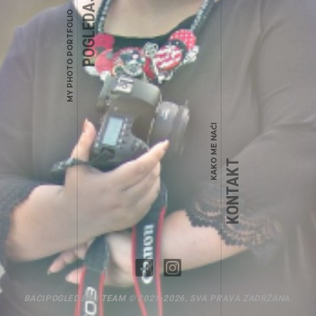
POGLEDAJ RADOVE
MY PHOTO PORTFOLIO
info@ninaphotography.ba
KAKO ME NAĆI
KONTAKT
BACIPOGLED.BA | TEAM © 2021-2026. SVA PRAVA ZADRŽANA.